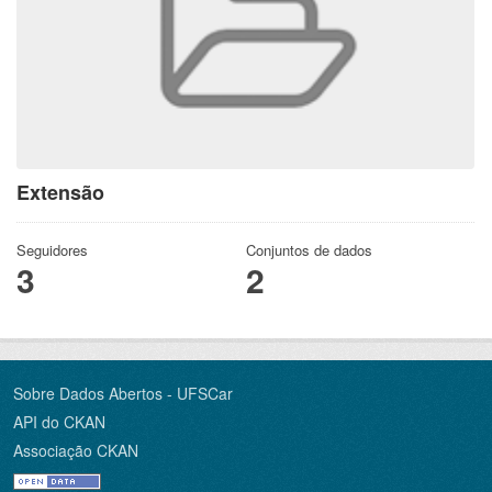
Extensão
Seguidores
Conjuntos de dados
3
2
Sobre Dados Abertos - UFSCar
API do CKAN
Associação CKAN