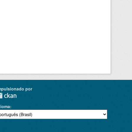
mpulsionado por
dioma