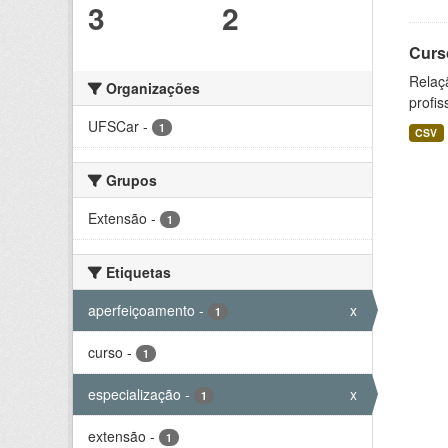
3
2
Curs
Relaç
Organizações
profis
UFSCar
-
1
CSV
Grupos
Extensão
-
1
Etiquetas
aperfeiçoamento
-
x
1
curso
-
1
especialização
-
x
1
extensão
-
1