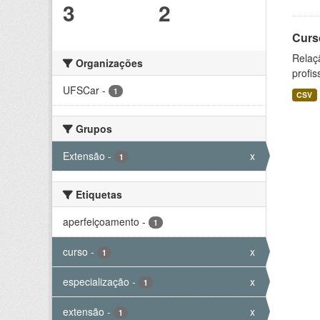
3
2
Curs
Relaç
Organizações
profis
UFSCar
-
1
CSV
Grupos
Extensão
-
x
1
Etiquetas
aperfeiçoamento
-
1
curso
-
x
1
especialização
-
x
1
extensão
-
x
1