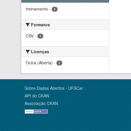
treinamento
-
1
Formatos
CSV
-
1
Licenças
Outra (Aberta)
-
1
Sobre Dados Abertos - UFSCar
API do CKAN
Associação CKAN