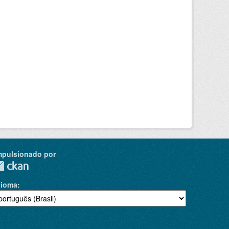
mpulsionado por
dioma