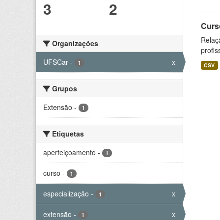
3
2
Curs
Relaç
Organizações
profis
UFSCar
-
x
1
CSV
Grupos
Extensão
-
1
Etiquetas
aperfeiçoamento
-
1
curso
-
1
especialização
-
x
1
extensão
-
x
1