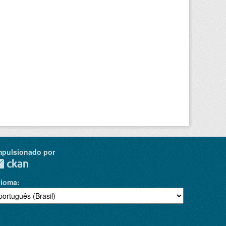
mpulsionado por
dioma