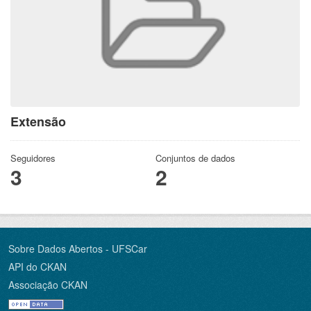
Extensão
Seguidores
Conjuntos de dados
3
2
Sobre Dados Abertos - UFSCar
API do CKAN
Associação CKAN