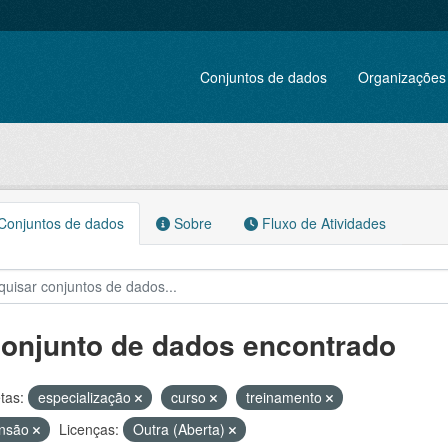
Conjuntos de dados
Organizações
onjuntos de dados
Sobre
Fluxo de Atividades
conjunto de dados encontrado
tas:
especialização
curso
treinamento
ensão
Licenças:
Outra (Aberta)