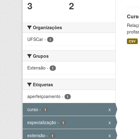
3
2
Curs
Relaç
Organizações
profis
UFSCar
-
1
CSV
Grupos
Extensão
-
1
Etiquetas
aperfeiçoamento
-
1
curso
-
x
1
especialização
-
x
1
extensão
-
x
1