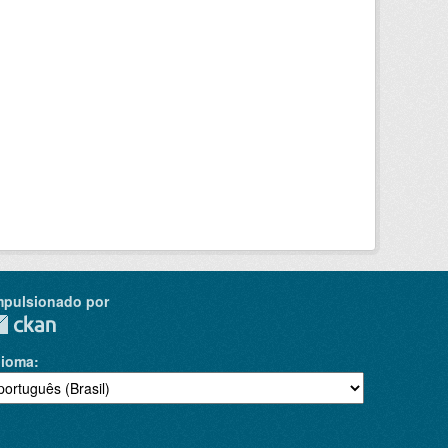
mpulsionado por
dioma