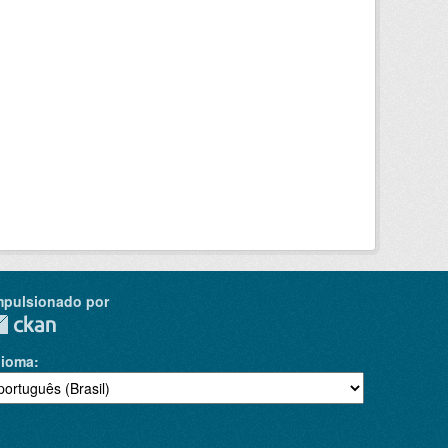
mpulsionado por
dioma