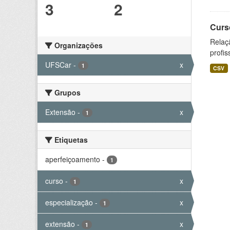
3
2
Curs
Relaç
Organizações
profis
UFSCar
-
x
1
CSV
Grupos
Extensão
-
x
1
Etiquetas
aperfeiçoamento
-
1
curso
-
x
1
especialização
-
x
1
extensão
-
x
1