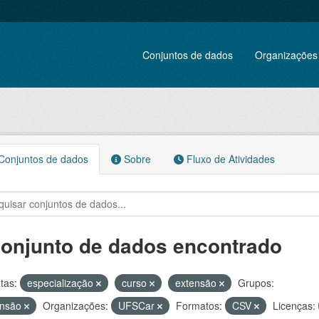
Conjuntos de dados
Organizações
onjuntos de dados
Sobre
Fluxo de Atividades
conjunto de dados encontrado
tas:
especialização
curso
extensão
Grupos:
ensão
Organizações:
UFSCar
Formatos:
CSV
Licenças: