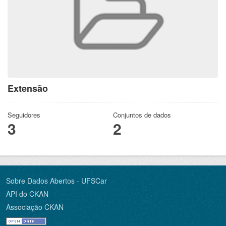
Extensão
Seguidores
Conjuntos de dados
3
2
Sobre Dados Abertos - UFSCar
API do CKAN
Associação CKAN