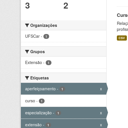
3
2
Curs
Relaç
Organizações
profis
UFSCar
-
1
CSV
Grupos
Extensão
-
1
Etiquetas
aperfeiçoamento
-
x
1
curso
-
1
especialização
-
x
1
extensão
-
x
1