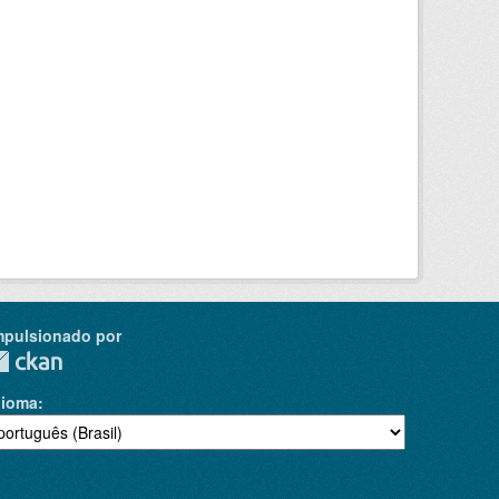
mpulsionado por
dioma