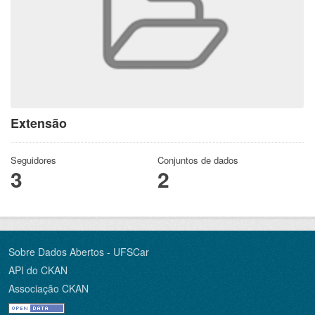
Extensão
Seguidores
Conjuntos de dados
3
2
Sobre Dados Abertos - UFSCar
API do CKAN
Associação CKAN