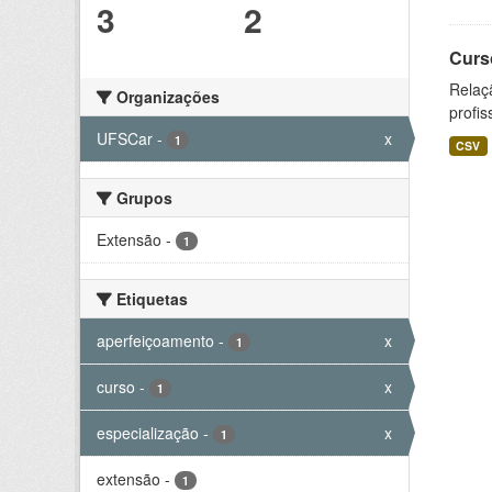
3
2
Curs
Relaç
Organizações
profis
UFSCar
-
x
1
CSV
Grupos
Extensão
-
1
Etiquetas
aperfeiçoamento
-
x
1
curso
-
x
1
especialização
-
x
1
extensão
-
1