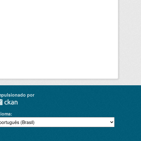
mpulsionado por
dioma