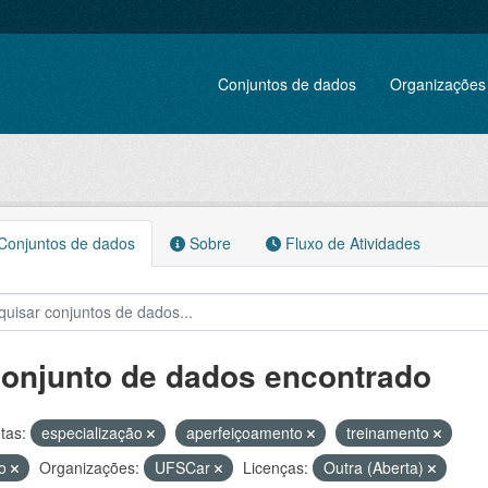
Conjuntos de dados
Organizações
onjuntos de dados
Sobre
Fluxo de Atividades
conjunto de dados encontrado
tas:
especialização
aperfeiçoamento
treinamento
so
Organizações:
UFSCar
Licenças:
Outra (Aberta)