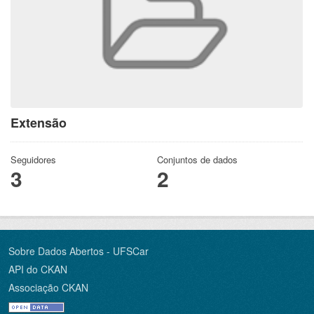
Extensão
Seguidores
Conjuntos de dados
3
2
Sobre Dados Abertos - UFSCar
API do CKAN
Associação CKAN