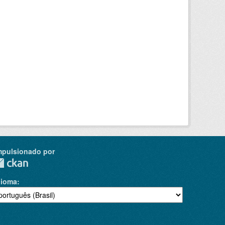
mpulsionado por
dioma