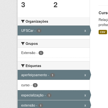
3
2
Curs
Relaç
Organizações
profis
UFSCar
-
x
1
CSV
Grupos
Extensão
-
1
Etiquetas
aperfeiçoamento
-
x
1
curso
-
1
especialização
-
x
1
extensão
-
x
1