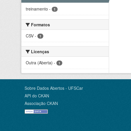
treinamento
-
1
Formatos
CSV
-
1
Licenças
Outra (Aberta)
-
1
Sobre Dados Abertos - UFSCar
API do CKAN
Associação CKAN