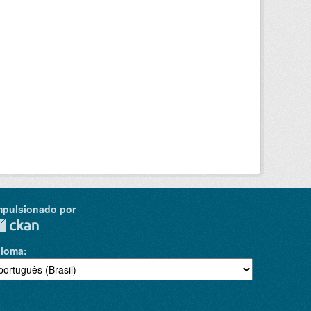
mpulsionado por
dioma