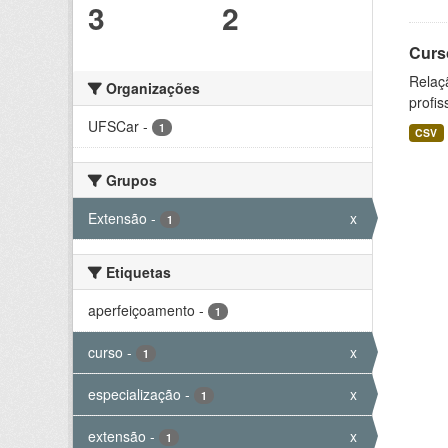
3
2
Curs
Relaç
Organizações
profis
UFSCar
-
1
CSV
Grupos
Extensão
-
x
1
Etiquetas
aperfeiçoamento
-
1
curso
-
x
1
especialização
-
x
1
extensão
-
x
1