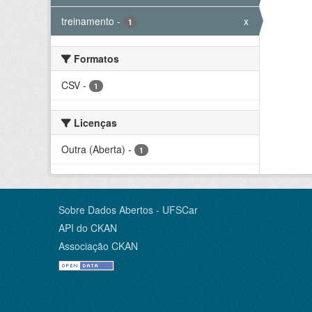
treinamento
-
x
1
Formatos
CSV
-
1
Licenças
Outra (Aberta)
-
1
Sobre Dados Abertos - UFSCar
API do CKAN
Associação CKAN