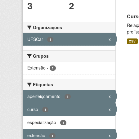
3
2
Curs
Relaç
Organizações
profis
UFSCar
-
x
1
CSV
Grupos
Extensão
-
1
Etiquetas
aperfeiçoamento
-
x
1
curso
-
x
1
especialização
-
1
extensão
-
x
1