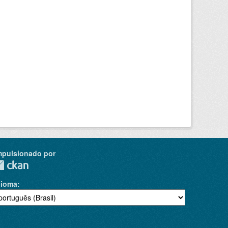
mpulsionado por
dioma