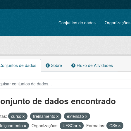
Conjuntos de dados
Organizações
onjuntos de dados
Sobre
Fluxo de Atividades
conjunto de dados encontrado
tas:
curso
treinamento
extensão
rfeiçoamento
Organizações:
UFSCar
Formatos:
CSV