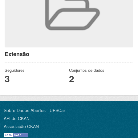
Extensão
Seguidores
Conjuntos de dados
3
2
Sobre Dados Abertos - UFSCar
API do CKAN
Associação CKAN