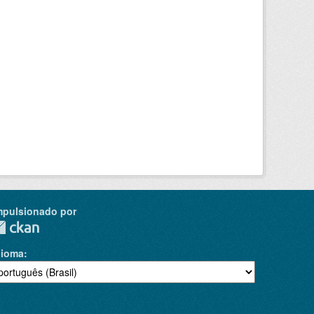
mpulsionado por
dioma