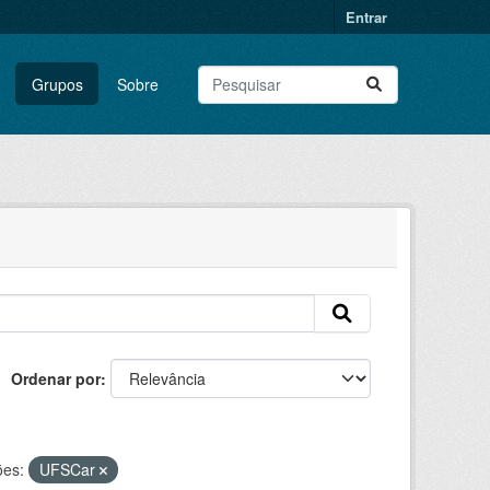
Entrar
Grupos
Sobre
Ordenar por
ões:
UFSCar