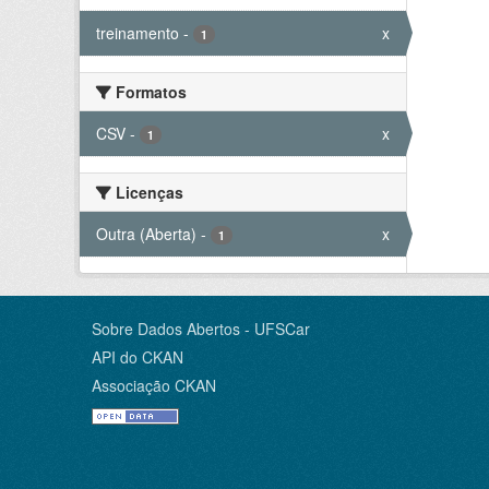
treinamento
-
x
1
Formatos
CSV
-
x
1
Licenças
Outra (Aberta)
-
x
1
Sobre Dados Abertos - UFSCar
API do CKAN
Associação CKAN