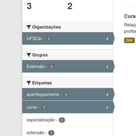
3
2
Curs
Relaç
Organizações
profis
UFSCar
-
x
1
CSV
Grupos
Extensão
-
x
1
Etiquetas
aperfeiçoamento
-
x
1
curso
-
x
1
especialização
-
1
extensão
-
1