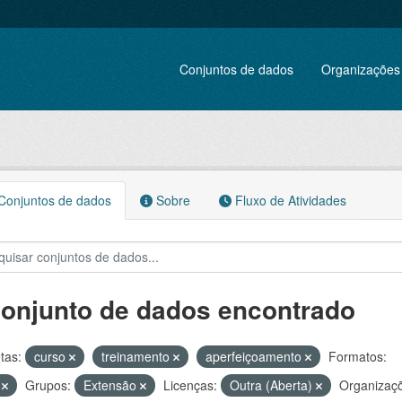
Conjuntos de dados
Organizações
onjuntos de dados
Sobre
Fluxo de Atividades
conjunto de dados encontrado
tas:
curso
treinamento
aperfeiçoamento
Formatos:
V
Grupos:
Extensão
Licenças:
Outra (Aberta)
Organizaç