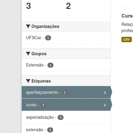
3
2
Curs
Relaç
Organizações
profis
UFSCar
-
1
CSV
Grupos
Extensão
-
1
Etiquetas
aperfeiçoamento
-
x
1
curso
-
x
1
especialização
-
1
extensão
-
1