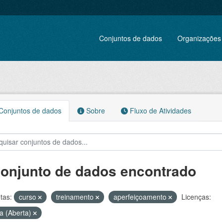
Conjuntos de dados
Organizações
onjuntos de dados
Sobre
Fluxo de Atividades
conjunto de dados encontrado
tas:
curso
treinamento
aperfeiçoamento
Licenças:
a (Aberta)