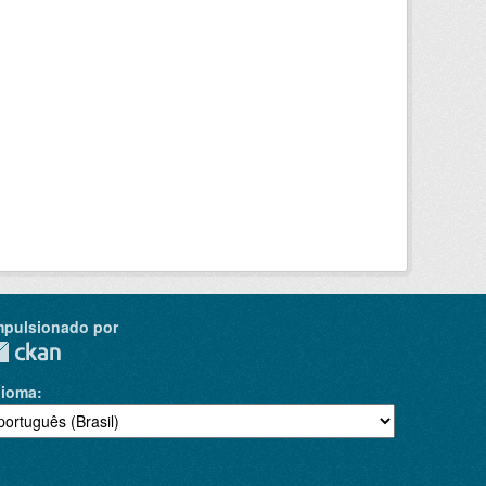
mpulsionado por
dioma