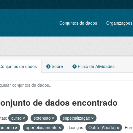
Conjuntos de dados
Organizações
onjuntos de dados
Sobre
Fluxo de Atividades
conjunto de dados encontrado
tas:
curso
extensão
especialização
namento
aperfeiçoamento
Licenças:
Outra (Aberta)
For