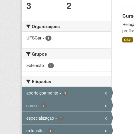
3
2
Curs
Relaç
Organizações
profis
UFSCar
-
1
CSV
Grupos
Extensão
-
1
Etiquetas
aperfeiçoamento
-
x
1
curso
-
x
1
especialização
-
x
1
extensão
-
x
1