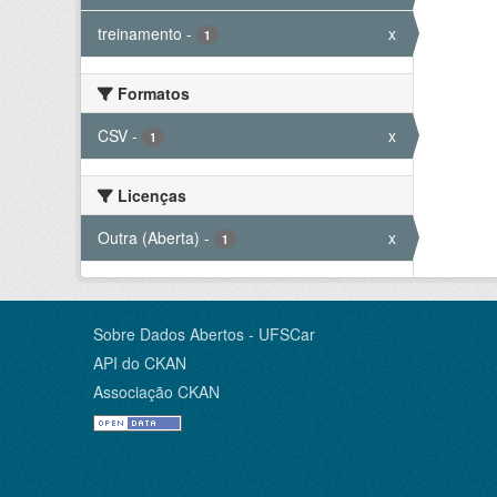
treinamento
-
x
1
Formatos
CSV
-
x
1
Licenças
Outra (Aberta)
-
x
1
Sobre Dados Abertos - UFSCar
API do CKAN
Associação CKAN