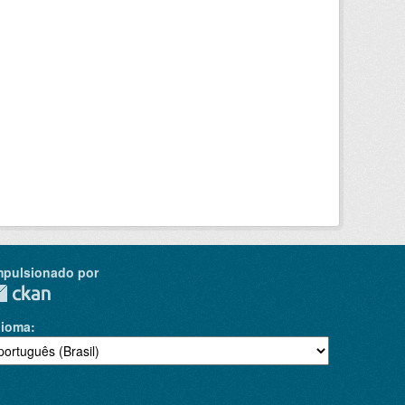
mpulsionado por
dioma