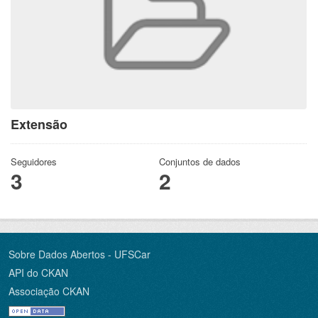
Extensão
Seguidores
Conjuntos de dados
3
2
Sobre Dados Abertos - UFSCar
API do CKAN
Associação CKAN