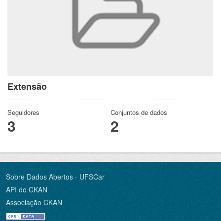
Extensão
Seguidores
Conjuntos de dados
3
2
Sobre Dados Abertos - UFSCar
API do CKAN
Associação CKAN