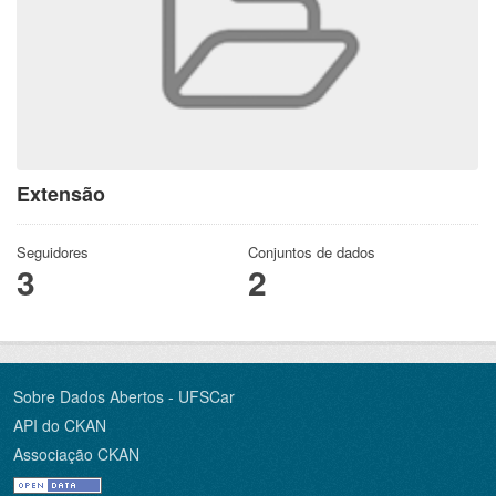
Extensão
Seguidores
Conjuntos de dados
3
2
Sobre Dados Abertos - UFSCar
API do CKAN
Associação CKAN