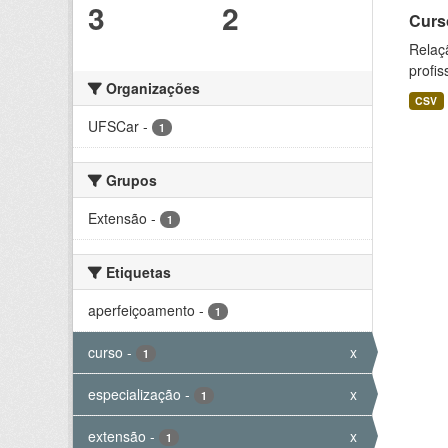
3
2
Curs
Relaç
profis
Organizações
CSV
UFSCar
-
1
Grupos
Extensão
-
1
Etiquetas
aperfeiçoamento
-
1
curso
-
x
1
especialização
-
x
1
extensão
-
x
1