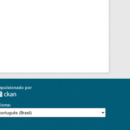
mpulsionado por
dioma