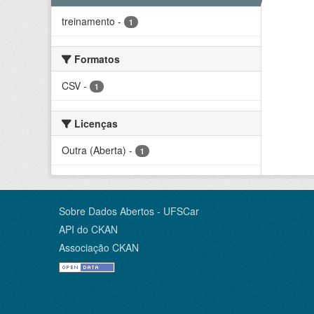
treinamento
-
1
Formatos
CSV
-
1
Licenças
Outra (Aberta)
-
1
Sobre Dados Abertos - UFSCar
API do CKAN
Associação CKAN