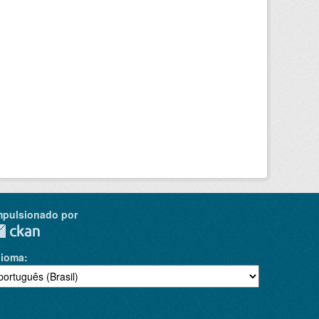
mpulsionado por
dioma