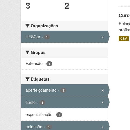
3
2
Curs
Relaç
Organizações
profis
UFSCar
-
x
1
CSV
Grupos
Extensão
-
1
Etiquetas
aperfeiçoamento
-
x
1
curso
-
x
1
especialização
-
1
extensão
-
x
1