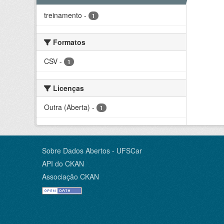
treinamento
-
1
Formatos
CSV
-
1
Licenças
Outra (Aberta)
-
1
Sobre Dados Abertos - UFSCar
API do CKAN
Associação CKAN