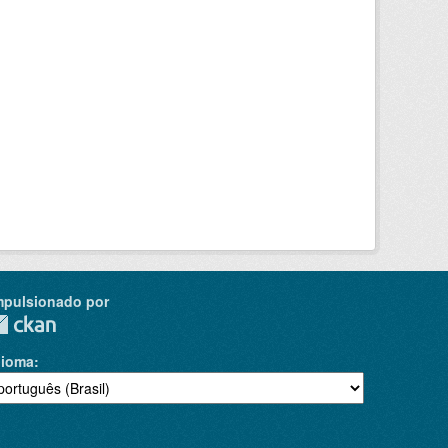
mpulsionado por
dioma