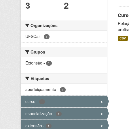
3
2
Curs
Relaç
Organizações
profis
UFSCar
-
1
CSV
Grupos
Extensão
-
1
Etiquetas
aperfeiçoamento
-
1
curso
-
x
1
especialização
-
x
1
extensão
-
x
1