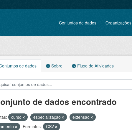
Conjuntos de dados
Organizações
onjuntos de dados
Sobre
Fluxo de Atividades
conjunto de dados encontrado
tas:
curso
especialização
extensão
namento
Formatos:
CSV