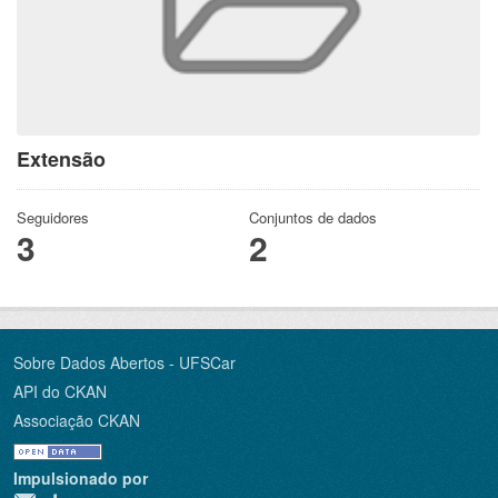
Extensão
Seguidores
Conjuntos de dados
3
2
Sobre Dados Abertos - UFSCar
API do CKAN
Associação CKAN
Impulsionado por