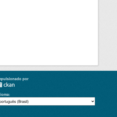
mpulsionado por
dioma