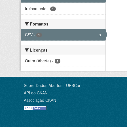
treinamento
-
1
Formatos
CSV
-
x
1
Licenças
Outra (Aberta)
-
1
Sobre Dados Abertos - UFSCar
API do CKAN
Associação CKAN