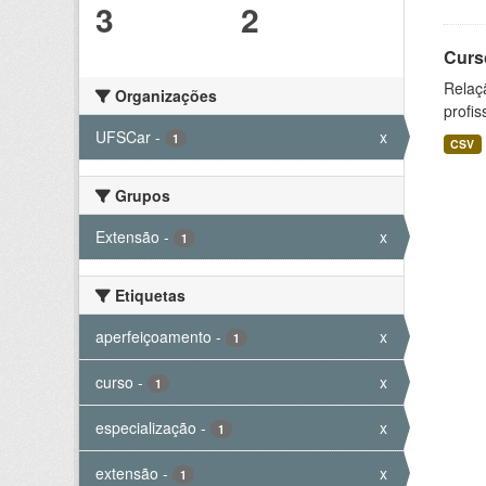
3
2
Curs
Relaç
Organizações
profis
UFSCar
-
x
1
CSV
Grupos
Extensão
-
x
1
Etiquetas
aperfeiçoamento
-
x
1
curso
-
x
1
especialização
-
x
1
extensão
-
x
1