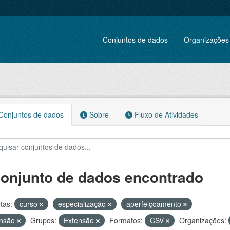
Conjuntos de dados
Organizações
onjuntos de dados
Sobre
Fluxo de Atividades
conjunto de dados encontrado
tas:
curso
especialização
aperfeiçoamento
ensão
Grupos:
Extensão
Formatos:
CSV
Organizações: