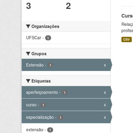
3
2
Curs
Relaç
Organizações
profis
UFSCar
-
1
CSV
Grupos
Extensão
-
x
1
Etiquetas
aperfeiçoamento
-
x
1
curso
-
x
1
especialização
-
x
1
extensão
-
1