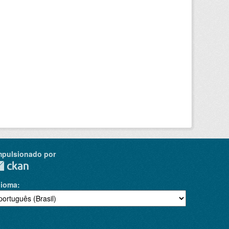
mpulsionado por
dioma