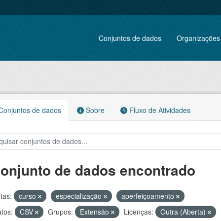
Conjuntos de dados
Organizações
onjuntos de dados
Sobre
Fluxo de Atividades
conjunto de dados encontrado
tas:
curso
especialização
aperfeiçoamento
tos:
CSV
Grupos:
Extensão
Licenças:
Outra (Aberta)