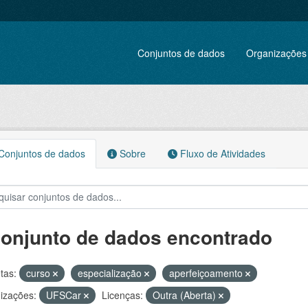
Conjuntos de dados
Organizações
onjuntos de dados
Sobre
Fluxo de Atividades
conjunto de dados encontrado
tas:
curso
especialização
aperfeiçoamento
izações:
UFSCar
Licenças:
Outra (Aberta)