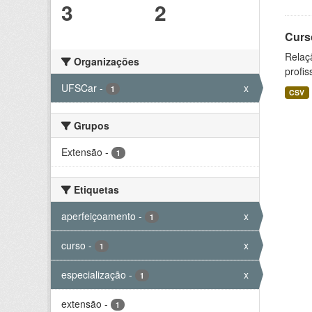
3
2
Curs
Relaç
Organizações
profis
UFSCar
-
x
1
CSV
Grupos
Extensão
-
1
Etiquetas
aperfeiçoamento
-
x
1
curso
-
x
1
especialização
-
x
1
extensão
-
1