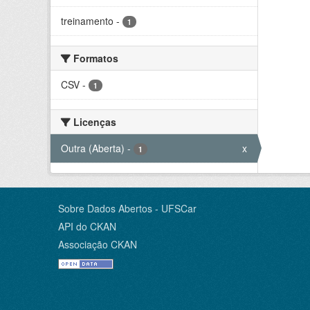
treinamento
-
1
Formatos
CSV
-
1
Licenças
Outra (Aberta)
-
x
1
Sobre Dados Abertos - UFSCar
API do CKAN
Associação CKAN