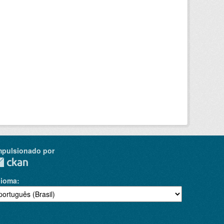
mpulsionado por
dioma