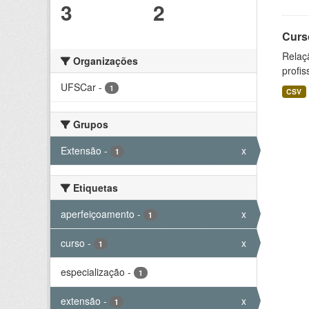
3
2
Curs
Relaç
Organizações
profis
UFSCar
-
1
CSV
Grupos
Extensão
-
x
1
Etiquetas
aperfeiçoamento
-
x
1
curso
-
x
1
especialização
-
1
extensão
-
x
1