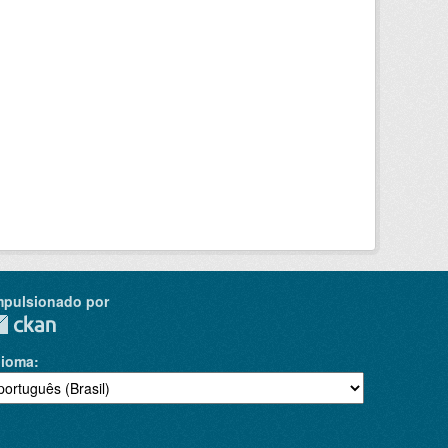
mpulsionado por
dioma