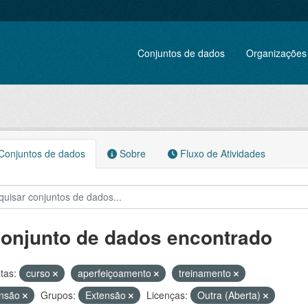
Conjuntos de dados
Organizações
onjuntos de dados
Sobre
Fluxo de Atividades
conjunto de dados encontrado
tas:
curso
aperfeiçoamento
treinamento
ensão
Grupos:
Extensão
Licenças:
Outra (Aberta)