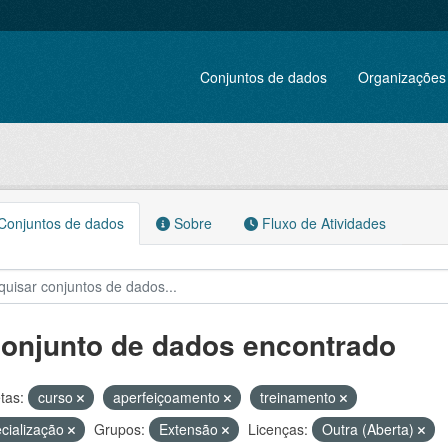
Conjuntos de dados
Organizações
onjuntos de dados
Sobre
Fluxo de Atividades
conjunto de dados encontrado
tas:
curso
aperfeiçoamento
treinamento
cialização
Grupos:
Extensão
Licenças:
Outra (Aberta)