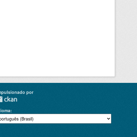
mpulsionado por
dioma