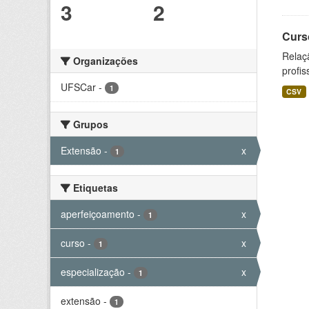
3
2
Curs
Relaç
Organizações
profis
UFSCar
-
1
CSV
Grupos
Extensão
-
x
1
Etiquetas
aperfeiçoamento
-
x
1
curso
-
x
1
especialização
-
x
1
extensão
-
1