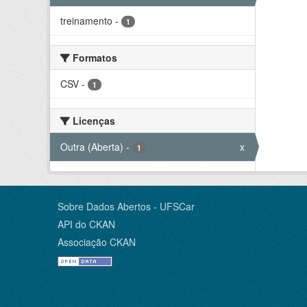
treinamento
-
1
Formatos
CSV
-
1
Licenças
Outra (Aberta)
-
x
1
Sobre Dados Abertos - UFSCar
API do CKAN
Associação CKAN