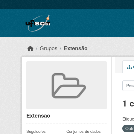
Skip to main content
Grupos
Extensão
C
1 
Extensão
Etique
Outr
Seguidores
Conjuntos de dados