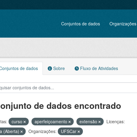
Conjuntos de dados
Organizações
onjuntos de dados
Sobre
Fluxo de Atividades
conjunto de dados encontrado
tas:
curso
aperfeiçoamento
extensão
Licenças:
a (Aberta)
Organizações:
UFSCar