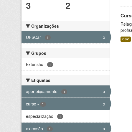
3
2
Curs
Relaç
Organizações
profis
UFSCar
-
x
1
CSV
Grupos
Extensão
-
1
Etiquetas
aperfeiçoamento
-
x
1
curso
-
x
1
especialização
-
1
extensão
-
x
1