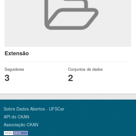
Extensão
Seguidores
Conjuntos de dados
3
2
Sobre Dados Abertos - UFSCar
API do CKAN
Associação CKAN