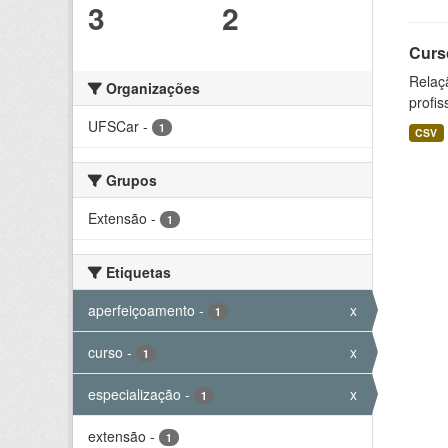
3
2
Curs
Relaç
Organizações
profis
UFSCar
-
1
CSV
Grupos
Extensão
-
1
Etiquetas
aperfeiçoamento
-
x
1
curso
-
x
1
especialização
-
x
1
extensão
-
1