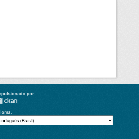
mpulsionado por
dioma