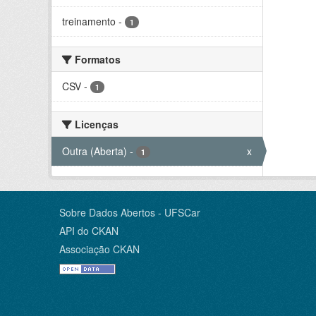
treinamento
-
1
Formatos
CSV
-
1
Licenças
Outra (Aberta)
-
x
1
Sobre Dados Abertos - UFSCar
API do CKAN
Associação CKAN