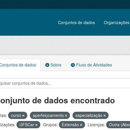
Conjuntos de dados
Organizações
onjuntos de dados
Sobre
Fluxo de Atividades
conjunto de dados encontrado
tas:
curso
aperfeiçoamento
especialização
izações:
UFSCar
Grupos:
Extensão
Licenças:
Outra (Abe