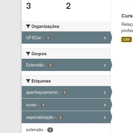
3
2
Curs
Relaç
Organizações
profis
UFSCar
-
x
1
CSV
Grupos
Extensão
-
x
1
Etiquetas
aperfeiçoamento
-
x
1
curso
-
x
1
especialização
-
x
1
extensão
-
1