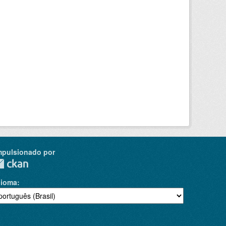
mpulsionado por
dioma