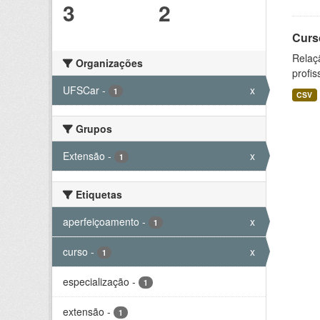
3
2
Curs
Relaç
Organizações
profis
UFSCar
-
x
1
CSV
Grupos
Extensão
-
x
1
Etiquetas
aperfeiçoamento
-
x
1
curso
-
x
1
especialização
-
1
extensão
-
1