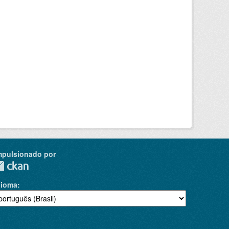
mpulsionado por
dioma