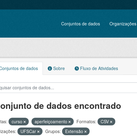
Conjuntos de dados
Organizações
onjuntos de dados
Sobre
Fluxo de Atividades
conjunto de dados encontrado
tas:
curso
aperfeiçoamento
Formatos:
CSV
izações:
UFSCar
Grupos:
Extensão