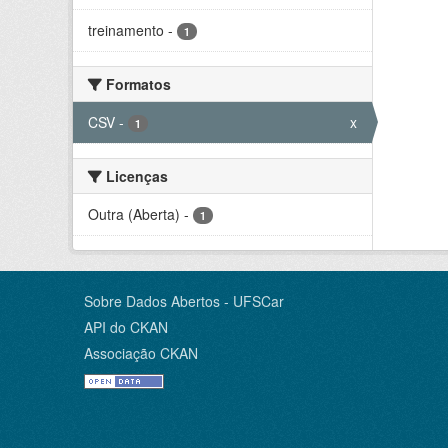
treinamento
-
1
Formatos
CSV
-
x
1
Licenças
Outra (Aberta)
-
1
Sobre Dados Abertos - UFSCar
API do CKAN
Associação CKAN