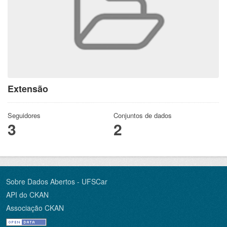
Extensão
Seguidores
Conjuntos de dados
3
2
Sobre Dados Abertos - UFSCar
API do CKAN
Associação CKAN