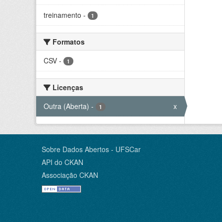
treinamento
-
1
Formatos
CSV
-
1
Licenças
Outra (Aberta)
-
x
1
Sobre Dados Abertos - UFSCar
API do CKAN
Associação CKAN