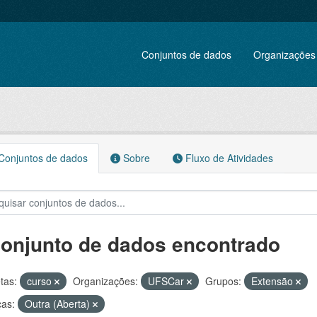
Conjuntos de dados
Organizações
onjuntos de dados
Sobre
Fluxo de Atividades
conjunto de dados encontrado
tas:
curso
Organizações:
UFSCar
Grupos:
Extensão
ças:
Outra (Aberta)