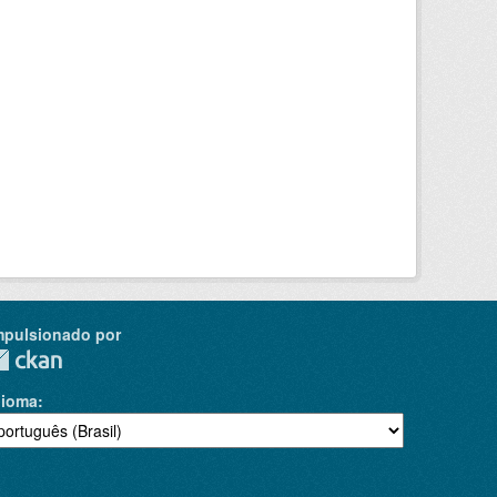
mpulsionado por
dioma