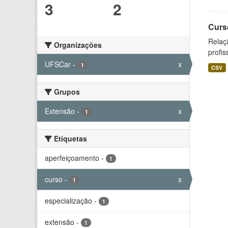
3
2
Curs
Relaç
Organizações
profis
UFSCar
-
x
1
CSV
Grupos
Extensão
-
x
1
Etiquetas
aperfeiçoamento
-
1
curso
-
x
1
especialização
-
1
extensão
-
1