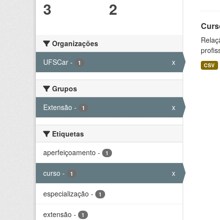
3
2
Curs
Relaç
Organizações
profis
UFSCar
-
x
1
CSV
Grupos
Extensão
-
x
1
Etiquetas
aperfeiçoamento
-
1
curso
-
x
1
especialização
-
1
extensão
-
1