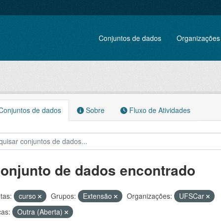
Conjuntos de dados
Organizações
onjuntos de dados
Sobre
Fluxo de Atividades
conjunto de dados encontrado
tas:
curso
Grupos:
Extensão
Organizações:
UFSCar
ças:
Outra (Aberta)