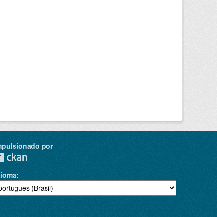
mpulsionado por
dioma