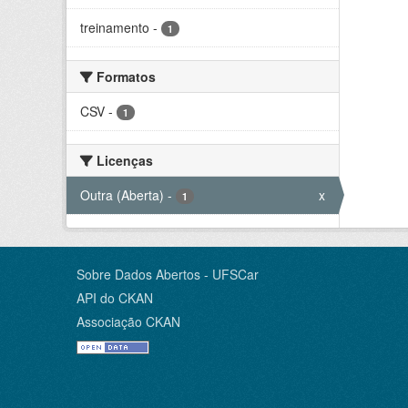
treinamento
-
1
Formatos
CSV
-
1
Licenças
Outra (Aberta)
-
x
1
Sobre Dados Abertos - UFSCar
API do CKAN
Associação CKAN