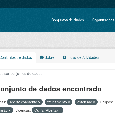
Conjuntos de dados
Organizações
onjuntos de dados
Sobre
Fluxo de Atividades
conjunto de dados encontrado
tas:
aperfeiçoamento
treinamento
extensão
Grupos:
ensão
Licenças:
Outra (Aberta)