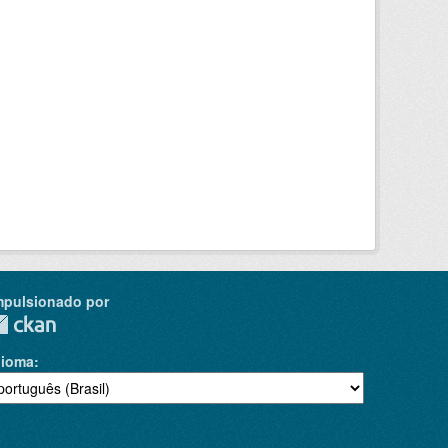
mpulsionado por
dioma