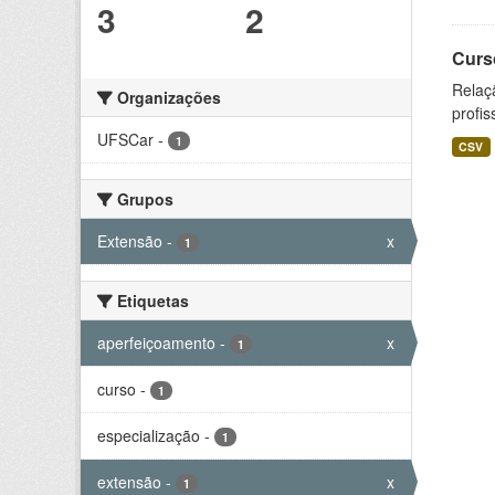
3
2
Curs
Relaç
Organizações
profis
UFSCar
-
1
CSV
Grupos
Extensão
-
x
1
Etiquetas
aperfeiçoamento
-
x
1
curso
-
1
especialização
-
1
extensão
-
x
1