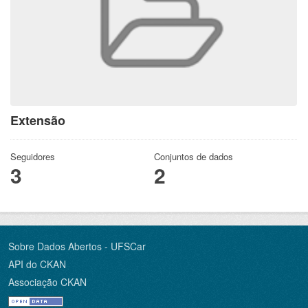
Extensão
Seguidores
Conjuntos de dados
3
2
Sobre Dados Abertos - UFSCar
API do CKAN
Associação CKAN