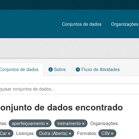
Conjuntos de dados
Organizações
onjuntos de dados
Sobre
Fluxo de Atividades
conjunto de dados encontrado
tas:
aperfeiçoamento
treinamento
Organizações:
Car
Licenças:
Outra (Aberta)
Formatos:
CSV