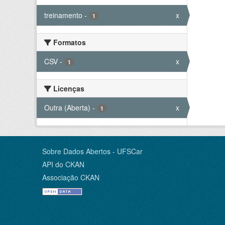
treinamento
-
x
1
Formatos
CSV
-
x
1
Licenças
Outra (Aberta)
-
x
1
Sobre Dados Abertos - UFSCar
API do CKAN
Associação CKAN