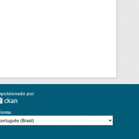
mpulsionado por
dioma