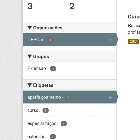
3
2
Curs
Relaç
Organizações
profis
UFSCar
-
x
1
CSV
Grupos
Extensão
-
1
Etiquetas
aperfeiçoamento
-
x
1
curso
-
1
especialização
-
1
extensão
-
1