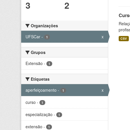
3
2
Curs
Relaç
Organizações
profis
UFSCar
-
x
1
CSV
Grupos
Extensão
-
1
Etiquetas
aperfeiçoamento
-
x
1
curso
-
1
especialização
-
1
extensão
-
1