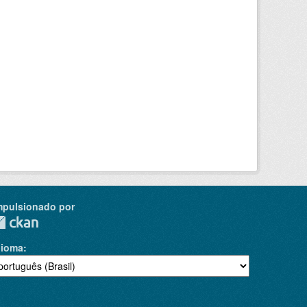
mpulsionado por
dioma