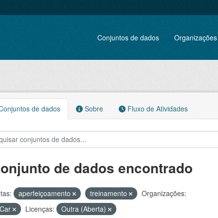
Conjuntos de dados
Organizações
onjuntos de dados
Sobre
Fluxo de Atividades
conjunto de dados encontrado
tas:
aperfeiçoamento
treinamento
Organizações:
Car
Licenças:
Outra (Aberta)