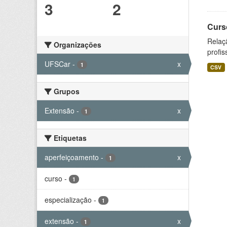
3
2
Curs
Relaç
Organizações
profis
UFSCar
-
x
1
CSV
Grupos
Extensão
-
x
1
Etiquetas
aperfeiçoamento
-
x
1
curso
-
1
especialização
-
1
extensão
-
x
1