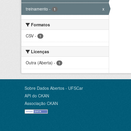
treinamento
-
x
1
Formatos
CSV
-
1
Licenças
Outra (Aberta)
-
1
Sobre Dados Abertos - UFSCar
API do CKAN
Associação CKAN