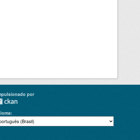
mpulsionado por
dioma