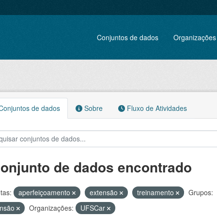
Conjuntos de dados
Organizações
onjuntos de dados
Sobre
Fluxo de Atividades
conjunto de dados encontrado
tas:
aperfeiçoamento
extensão
treinamento
Grupos:
ensão
Organizações:
UFSCar