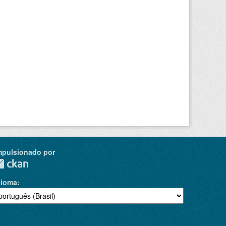
mpulsionado por
dioma