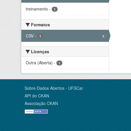
treinamento
-
1
Formatos
CSV
-
x
1
Licenças
Outra (Aberta)
-
1
Sobre Dados Abertos - UFSCar
API do CKAN
Associação CKAN