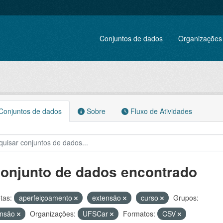
Conjuntos de dados
Organizações
onjuntos de dados
Sobre
Fluxo de Atividades
conjunto de dados encontrado
tas:
aperfeiçoamento
extensão
curso
Grupos:
ensão
Organizações:
UFSCar
Formatos:
CSV