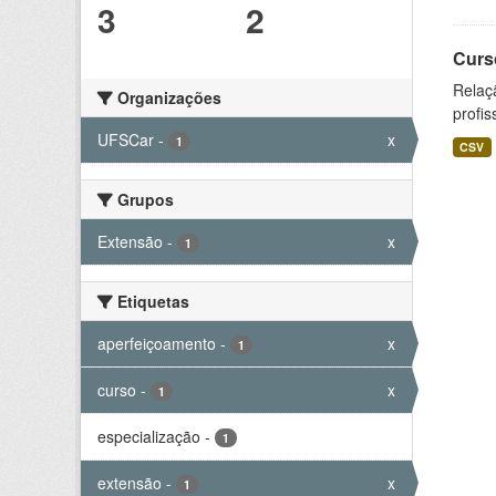
3
2
Curs
Relaç
Organizações
profis
UFSCar
-
x
1
CSV
Grupos
Extensão
-
x
1
Etiquetas
aperfeiçoamento
-
x
1
curso
-
x
1
especialização
-
1
extensão
-
x
1