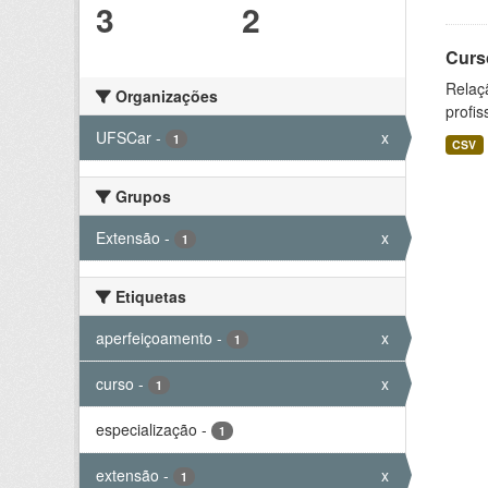
3
2
Curs
Relaç
Organizações
profis
UFSCar
-
x
1
CSV
Grupos
Extensão
-
x
1
Etiquetas
aperfeiçoamento
-
x
1
curso
-
x
1
especialização
-
1
extensão
-
x
1