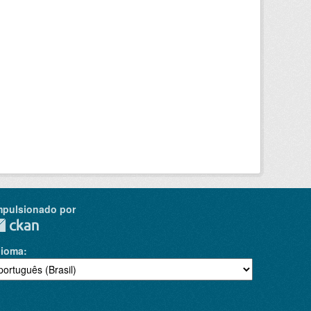
mpulsionado por
dioma