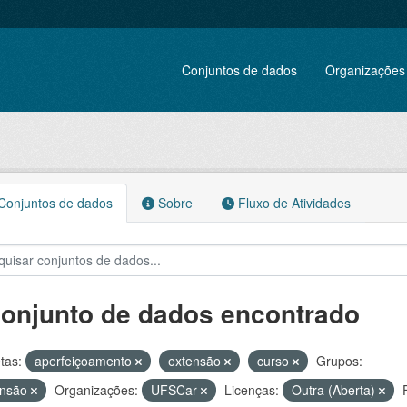
Conjuntos de dados
Organizações
onjuntos de dados
Sobre
Fluxo de Atividades
conjunto de dados encontrado
tas:
aperfeiçoamento
extensão
curso
Grupos:
ensão
Organizações:
UFSCar
Licenças:
Outra (Aberta)