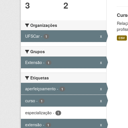
3
2
Curs
Relaç
Organizações
profis
UFSCar
-
x
1
CSV
Grupos
Extensão
-
x
1
Etiquetas
aperfeiçoamento
-
x
1
curso
-
x
1
especialização
-
1
extensão
-
x
1