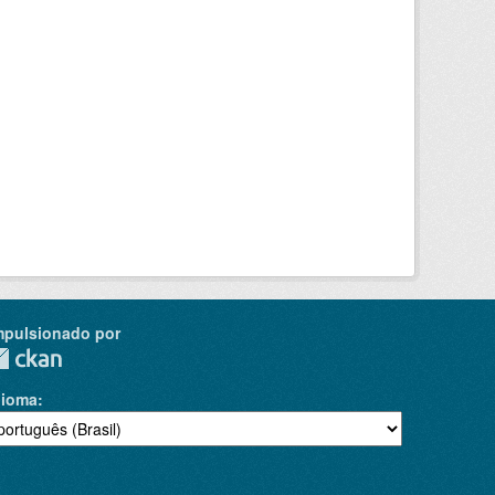
mpulsionado por
dioma