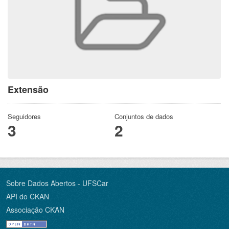
Extensão
Seguidores
Conjuntos de dados
3
2
Sobre Dados Abertos - UFSCar
API do CKAN
Associação CKAN