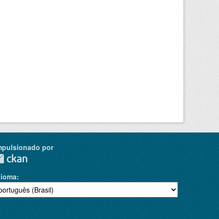
mpulsionado por
dioma