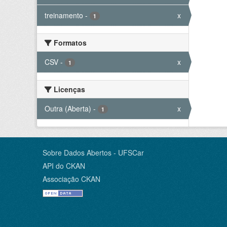
treinamento
-
x
1
Formatos
CSV
-
x
1
Licenças
Outra (Aberta)
-
x
1
Sobre Dados Abertos - UFSCar
API do CKAN
Associação CKAN