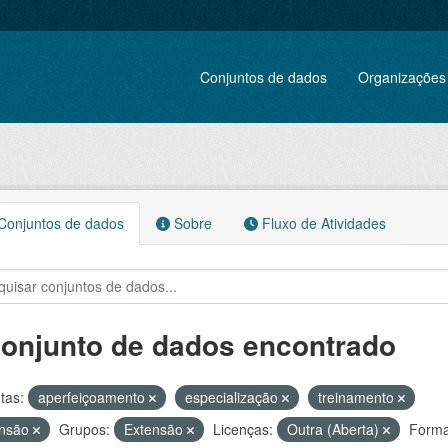
Conjuntos de dados
Organizações
onjuntos de dados
Sobre
Fluxo de Atividades
conjunto de dados encontrado
tas:
aperfeiçoamento
especialização
treinamento
ensão
Grupos:
Extensão
Licenças:
Outra (Aberta)
Forma