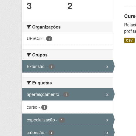
3
2
Curs
Relaç
Organizações
profis
UFSCar
-
1
CSV
Grupos
Extensão
-
x
1
Etiquetas
aperfeiçoamento
-
x
1
curso
-
1
especialização
-
x
1
extensão
-
x
1