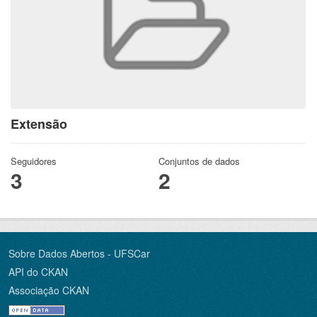
Extensão
Seguidores
Conjuntos de dados
3
2
Sobre Dados Abertos - UFSCar
API do CKAN
Associação CKAN